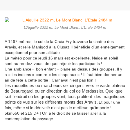
L'Aiguille 2322 m, Le Mont Blanc, L'Etale 2484 m
A 1467 mètres, le col de la Croix-Fry traverse la chaîne des
Aravis, et relie Manigod à la Clusaz.Il bénéficie d’un enneigement
exceptionnel pour son altitude.
La météo pour ce jeudi 16 mars est excellente. Neige et soleil
sont au rendez-vous, de quoi réjouir les participants !
Une ambiance « bon enfant » plane au dessus des groupes. Il y
a « les indiens » contre « les chapeaux » ! Il faut bien donner un
air de fête à cette sortie : Carnaval n’est pas loin !
es raquettistes ou marcheurs se dirigent vers le vaste plateau
L
de Beauregard, ou en direction du col de Merdassier. Quel que
soit l’endroit où les groupes vont, tous profitent des magnifiques
points de vue sur les différents monts des Aravis.
Et pour une
fois, même si le dénivelé n’est pas le meilleur, qu’importe !
5km650 et 215 D+ ! On a le droit de se laisser aller à la
contemplation du paysage…